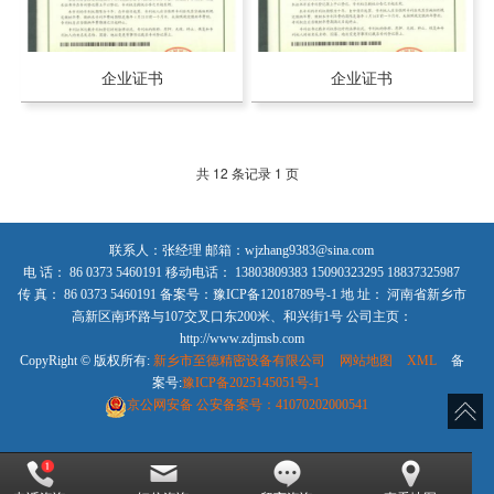
企业证书
企业证书
共 12 条记录 1 页
联系人：张经理 邮箱：wjzhang9383@sina.com
电 话： 86 0373 5460191 移动电话： 13803809383 15090323295 18837325987
传 真： 86 0373 5460191 备案号：豫ICP备12018789号-1 地 址： 河南省新乡市
高新区南环路与107交叉口东200米、和兴街1号 公司主页：
http://www.zdjmsb.com
CopyRight © 版权所有:
新乡市至德精密设备有限公司
网站地图
XML
备
案号:
豫ICP备2025145051号-1
京公网安备
公安备案号：41070202000541